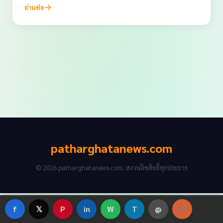
อ่านต่อ
patharghatanews.com
© 2026 patharghatanews.com. สงวนลิขสิทธิ์ทุกประการ
f
𝕏
P
in
W
T
@