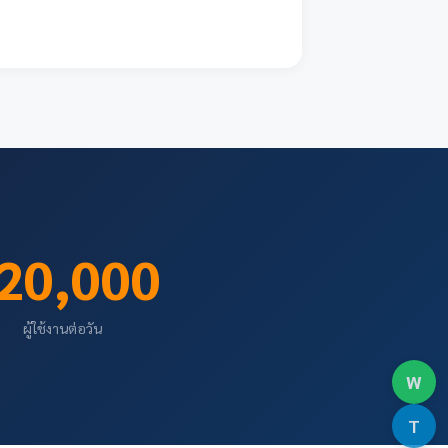
20,000
ผู้ใช้งานต่อวัน
W
T