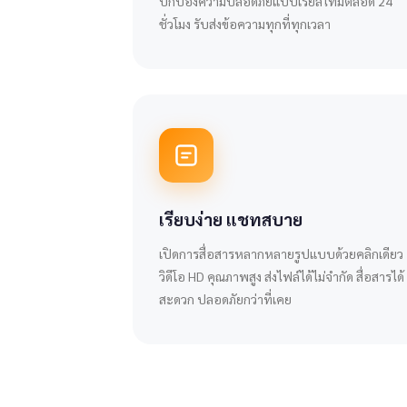
ปกป้องความปลอดภัยแบบเรียลไทม์ตลอด 24
ชั่วโมง รับส่งข้อความทุกที่ทุกเวลา
เรียบง่าย แชทสบาย
เปิดการสื่อสารหลากหลายรูปแบบด้วยคลิกเดียว
วิดีโอ HD คุณภาพสูง ส่งไฟล์ได้ไม่จำกัด สื่อสารได้
สะดวก ปลอดภัยกว่าที่เคย