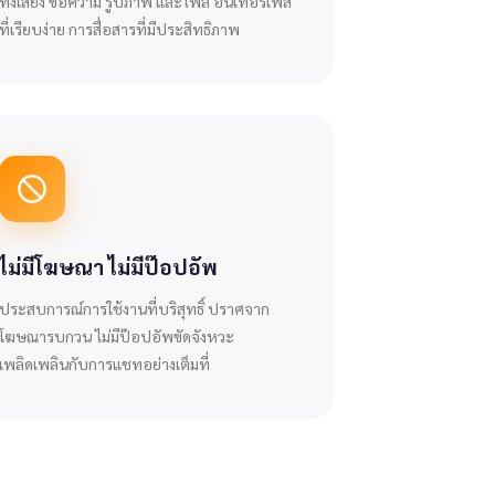
ทั้งเสียง ข้อความ รูปภาพ และไฟล์ อินเทอร์เฟส
ที่เรียบง่าย การสื่อสารที่มีประสิทธิภาพ
ไม่มีโฆษณา ไม่มีป๊อปอัพ
ประสบการณ์การใช้งานที่บริสุทธิ์ ปราศจาก
โฆษณารบกวน ไม่มีป๊อปอัพขัดจังหวะ
เพลิดเพลินกับการแชทอย่างเต็มที่