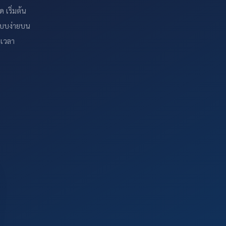
เริ่มต้น
ระบบง่ายบน
ดเวลา