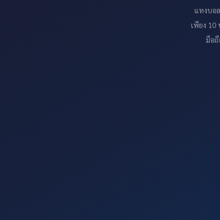
แทงบอลอ
เพียง 10 
มือถ