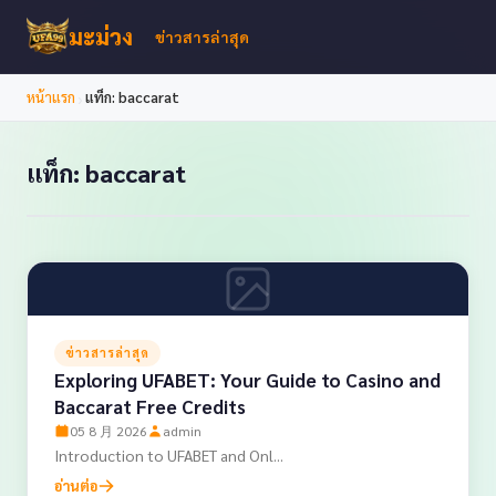
มะม่วง
ข่าวสารล่าสุด
›
หน้าแรก
แท็ก: baccarat
แท็ก: baccarat
ข่าวสารล่าสุด
Exploring UFABET: Your Guide to Casino and
Baccarat Free Credits
05 8 月 2026
admin
Introduction to UFABET and Onl...
อ่านต่อ