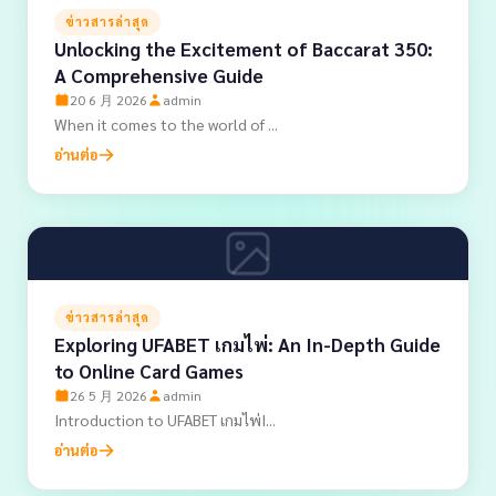
ข่าวสารล่าสุด
Unlocking the Excitement of Baccarat 350:
A Comprehensive Guide
20 6 月 2026
admin
When it comes to the world of ...
อ่านต่อ
ข่าวสารล่าสุด
Exploring UFABET เกมไพ่: An In-Depth Guide
to Online Card Games
26 5 月 2026
admin
Introduction to UFABET เกมไพ่I...
อ่านต่อ