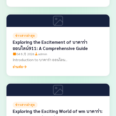
ข่าวสารล่าสุด
Exploring the Excitement of บาคาร่า
ออนไลน์911: A Comprehensive Guide
04 8 月 2026
admin
Introduction to บาคาร่า ออนไลน...
อ่านต่อ
ข่าวสารล่าสุด
Exploring the Exciting World of wm บาคาร่า: