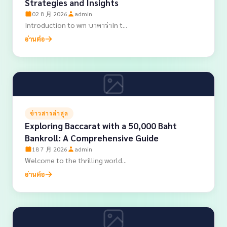
Strategies and Insights
02 8 月 2026
admin
Introduction to wm บาคาร่าIn t...
อ่านต่อ
ข่าวสารล่าสุด
Exploring Baccarat with a 50,000 Baht
Bankroll: A Comprehensive Guide
18 7 月 2026
admin
Welcome to the thrilling world...
อ่านต่อ