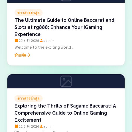
ข่าวสารล่าสุด
The Ultimate Guide to Online Baccarat and
Slots at rg888: Enhance Your iGaming
Experience
25 6 月 2026
admin
Welcome to the exciting world ...
อ่านต่อ
ข่าวสารล่าสุด
Exploring the Thrills of Sagame Baccarat: A
Comprehensive Guide to Online Gaming
Excitement
22 6 月 2026
admin