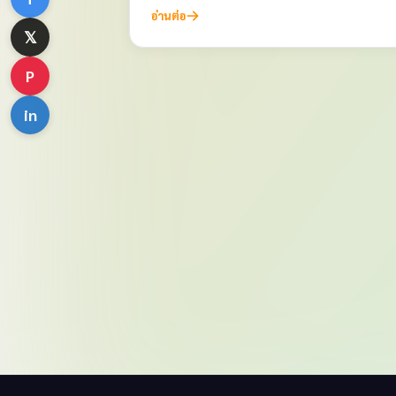
อ่านต่อ
𝕏
P
in