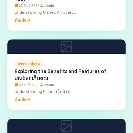
23 5 月 2026
admin
Understanding Ufabet: An Overv...
อ่านต่อ
ข่าวสารล่าสุด
Exploring the Benefits and Features of
Ufabet เว็บตรง
22 5 月 2026
admin
Understanding Ufabet เว็บตรง: ...
อ่านต่อ