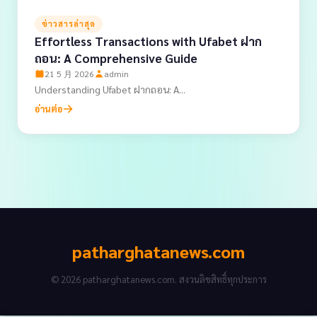
ข่าวสารล่าสุด
Effortless Transactions with Ufabet ฝาก
ถอน: A Comprehensive Guide
21 5 月 2026
admin
Understanding Ufabet ฝากถอน: A...
อ่านต่อ
patharghatanews.com
© 2026 patharghatanews.com. สงวนลิขสิทธิ์ทุกประการ