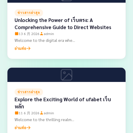
ข่าวสารล่าสุด
Unlocking the Power of เว็บตรง: A
Comprehensive Guide to Direct Websites
13 6 月 2026
admin
Welcome to the digital era whe...
อ่านต่อ
ข่าวสารล่าสุด
Explore the Exciting World of ufabet เว็บ
หลัก
11 6 月 2026
admin
Welcome to the thrilling realm...
อ่านต่อ