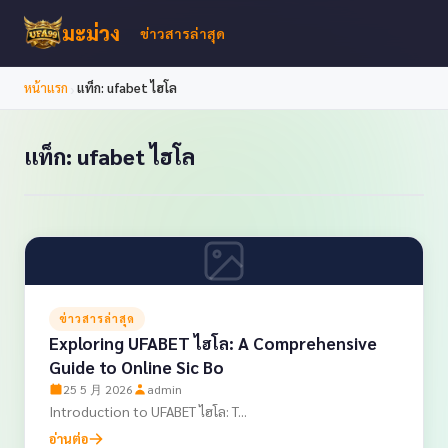
มะม่วง
ข่าวสารล่าสุด
›
หน้าแรก
แท็ก: ufabet ไฮโล
แท็ก: ufabet ไฮโล
ข่าวสารล่าสุด
Exploring UFABET ไฮโล: A Comprehensive
Guide to Online Sic Bo
25 5 月 2026
admin
Introduction to UFABET ไฮโล: T...
อ่านต่อ