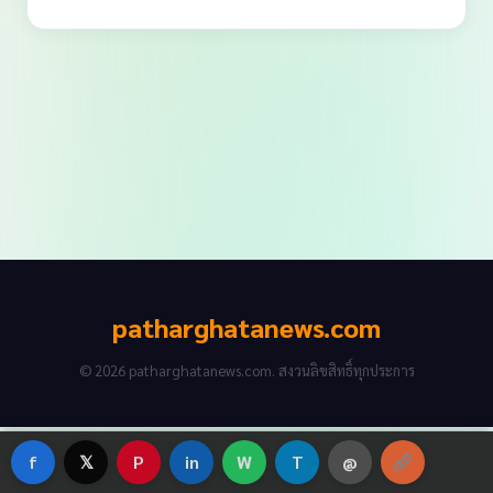
patharghatanews.com
© 2026 patharghatanews.com. สงวนลิขสิทธิ์ทุกประการ
f
𝕏
P
in
W
T
@