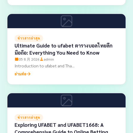
ข่าวสารล่าสุด
Ultimate Guide to ufabet ตารางบอลไทยลีก
มือถือ: Everything You Need to Know
05 8 月 2026
admin
Introduction to ufabet and Tha...
อ่านต่อ
ข่าวสารล่าสุด
Exploring UFABET and UFABET1668: A
Comprehensive Guide to Online Betting