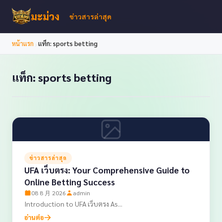
มะม่วง
ข่าวสารล่าสุด
›
หน้าแรก
แท็ก: sports betting
แท็ก: sports betting
ข่าวสารล่าสุด
UFA เว็บตรง: Your Comprehensive Guide to
Online Betting Success
08 8 月 2026
admin
Introduction to UFA เว็บตรง As...
อ่านต่อ