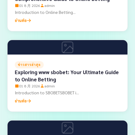
01 8 月 2026
admin
Introduction to Online Betting...
อ่านต่อ
ข่าวสารล่าสุด
Exploring www sbobet: Your Ultimate Guide
to Online Betting
01 8 月 2026
admin
Introduction to SBOBETSBOBET i...
อ่านต่อ