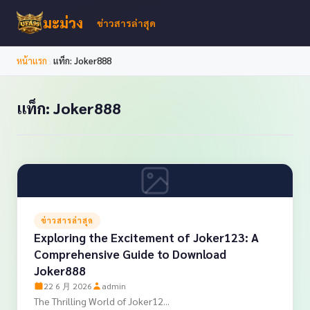
มะม่วง
ข่าวสารล่าสุด
›
หน้าแรก
แท็ก: Joker888
แท็ก: Joker888
ข่าวสารล่าสุด
Exploring the Excitement of Joker123: A
Comprehensive Guide to Download
Joker888
22 6 月 2026
admin
The Thrilling World of Joker12...