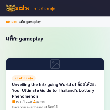
มะม่วง
ข่าวสารล่าสุด
›
หน้าแรก
แท็ก: gameplay
แท็ก: gameplay
ข่าวสารล่าสุด
Unveiling the Intriguing World of ล็อตโต้28:
Your Ultimate Guide to Thailand’s Lottery
Phenomenon
30 6 月 2026
admin
Have you ever heard of ล็อตโต้...