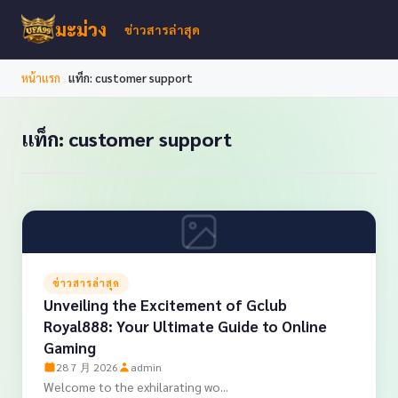
มะม่วง
ข่าวสารล่าสุด
›
หน้าแรก
แท็ก: customer support
แท็ก: customer support
ข่าวสารล่าสุด
Unveiling the Excitement of Gclub
Royal888: Your Ultimate Guide to Online
Gaming
28 7 月 2026
admin
Welcome to the exhilarating wo...