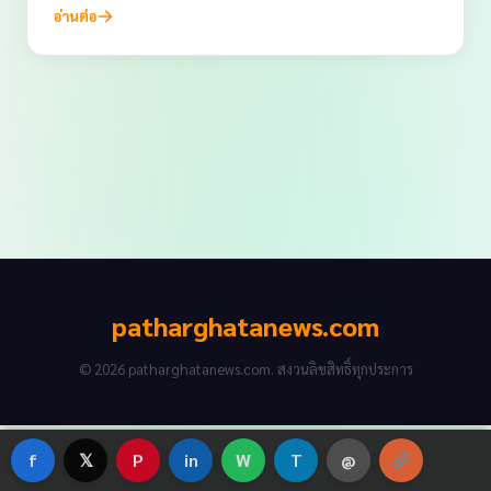
อ่านต่อ
patharghatanews.com
© 2026 patharghatanews.com. สงวนลิขสิทธิ์ทุกประการ
f
𝕏
P
in
W
T
@