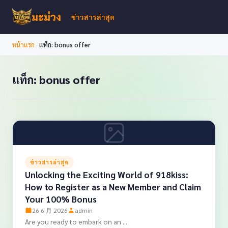
มะม่วง
ข่าวสารล่าสุด
›
หน้าแรก
แท็ก: bonus offer
แท็ก: bonus offer
ข่าวสารล่าสุด
Unlocking the Exciting World of 918kiss:
How to Register as a New Member and Claim
Your 100% Bonus
26 6 月 2026
admin
Are you ready to embark on an ...