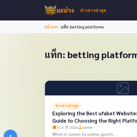
มะม่วง
ข่าวสารล่าสุด
›
หน้าแรก
แท็ก: betting platforms
แท็ก: betting platfor
ข่าวสารล่าสุด
Exploring the Best ufabet Websit
Guide to Choosing the Right Platf
11 6 月 2026
admin
When it comes to online sports...
f