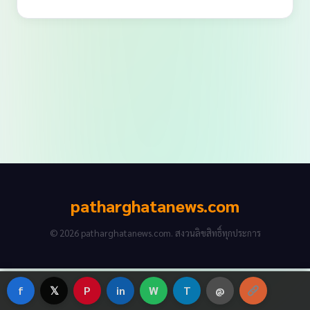
patharghatanews.com
© 2026 patharghatanews.com. สงวนลิขสิทธิ์ทุกประการ
f
𝕏
P
in
W
T
@