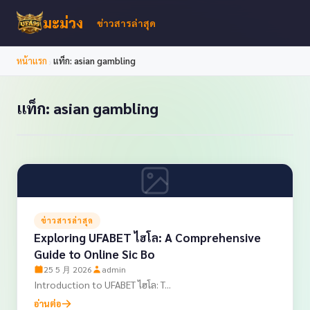
มะม่วง
ข่าวสารล่าสุด
›
หน้าแรก
แท็ก: asian gambling
แท็ก: asian gambling
ข่าวสารล่าสุด
Exploring UFABET ไฮโล: A Comprehensive
Guide to Online Sic Bo
25 5 月 2026
admin
Introduction to UFABET ไฮโล: T...
อ่านต่อ