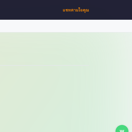
แชทตามใจคุณ
W