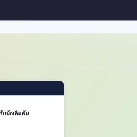
รับนักเดิมพัน